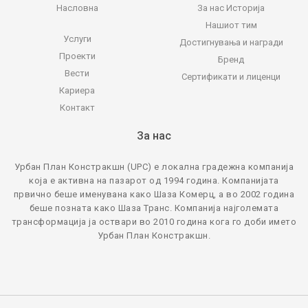
Насловна
За нас
Историја
Нашиот тим
Услуги
Достигнувања и награди
Проекти
Бренд
Вести
Сертификати и лиценци
Кариера
Контакт
За нас
Урбан План Констракшн (UPC) е локална градежна компанија
која е активна на пазарот од 1994 година. Компанијата
првично беше именувана како Шаза Комерц, а во 2002 година
беше позната како Шаза Транс. Компанија најголемата
трансформација ја оствари во 2010 година кога го доби името
Урбан План Констракшн.