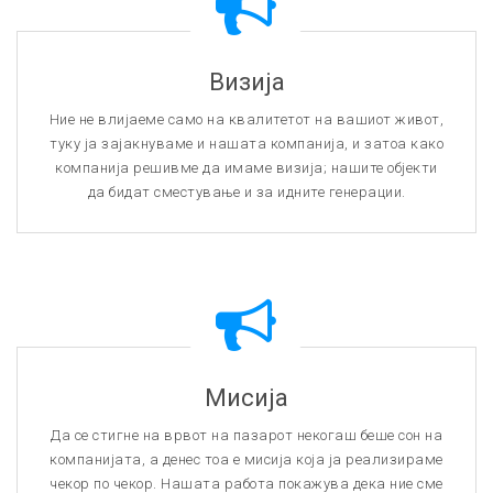
Визија
Ние не влијаеме само на квалитетот на вашиот живот,
туку ја зајакнуваме и нашата компанија, и затоа како
компанија решивме да имаме визија; нашите објекти
да бидат сместување и за идните генерации.
Мисија
Да се стигне на врвот на пазарот некогаш беше сон на
компанијата, а денес тоа е мисија која ја реализираме
чекор по чекор. Нашата работа покажува дека ние сме