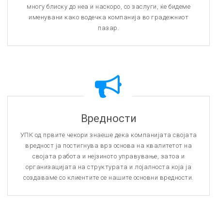
многу блиску до неа и наскоро, со заслуги, ќе бидеме
именувани како водечка компанија во градежниот
пазар.
Вредности
УПК од првите чекори знаеше дека компанијата својата
вредност ја постигнува врз основа на квалитетот на
својата работа и нејзиното управување, затоа и
организацијата на структурата и лојалноста која ја
создаваме со клиентите се нашите основни вредности.