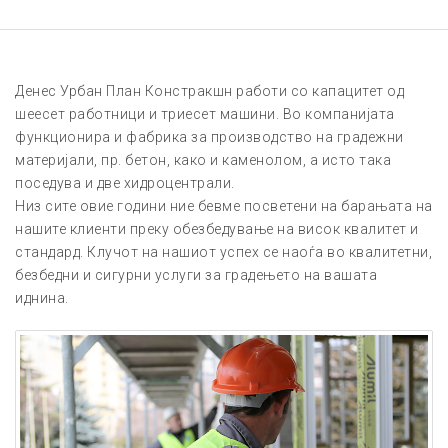
Денес Урбан План Констракшн работи со капацитет од
шеесет работници и триесет машини. Во компанијата
функционира и фабрика за производство на градежни
материјали, пр. бетон, како и каменолом, а исто така
поседува и две хидроцентрали.
Низ сите овие години ние бевме посветени на барањата на
нашите клиенти преку обезбедување на висок квалитет и
стандард. Клучот на нашиот успех се наоѓа во квалитетни,
безбедни и сигурни услуги за градењето на вашата
иднина.