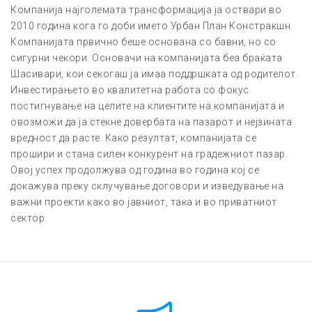
Компанија најголемата трансформација ја оствари во
2010 година кога го доби името Урбан План Констракшн.
Компанијата првично беше основана со бавни, но со
сигурни чекори. Основачи на компанијата беа браќата
Шасивари, кои секогаш ја имаа поддршката од родителот.
Инвестирањето во квалитетна работа со фокус
постигнување на целите на клиентите на компанијата и
овозможи да ја стекне довербата на пазарот и нејзината
вредност да расте. Како резултат, компанијата се
прошири и стана силен конкурент на градежниот пазар.
Овој успех продолжува од година во година кој се
докажува преку склучување договори и изведување на
важни проекти како во јавниот, така и во приватниот
сектор.