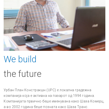
We build
the future
Урбан План Констракшн (UPC) е локална градежна
компанија која е активна на пазарот од 1994 година.
Компанијата првично беше именувана како Шаза Комерц,
а во 2002 година беше позната како Шаза Транс.