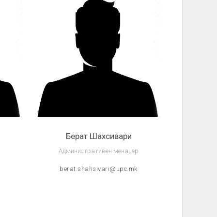
Берат Шахсивари
Административен менаџер
berat.shahsivari@upc.mk