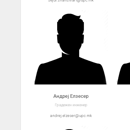
sejdi.shahsivari@upc.mk
Андреј Елзесер
Градежен инженер
andrej.elzeser@upc.mk