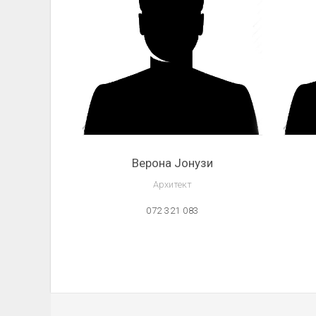
Верона Јонузи
Архитект
072 321 083