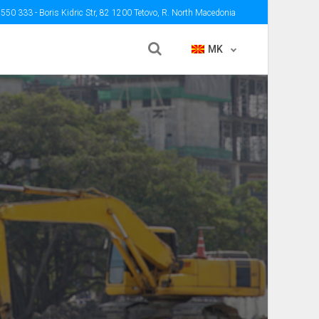
 550 333
- Boris Kidric Str, 82 1200 Tetovo, R. North Macedonia
MK