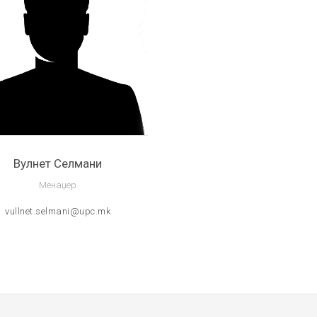
Вулнет Селмани
Менаџер
vullnet.selmani@upc.mk