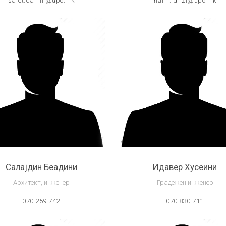
safet.qamili@upc.mk
naim.idrizi@upc.mk
Салајдин Беадини
Идавер Хусеини
Архитект, инженер
Градежен инженер
070 259 742
070 830 711