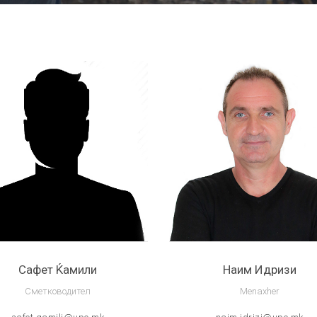
Сафет Ќамили
Наим Идризи
Сметководител
Menaxher