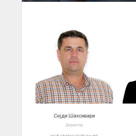
Сејди Шахсивари
Директор