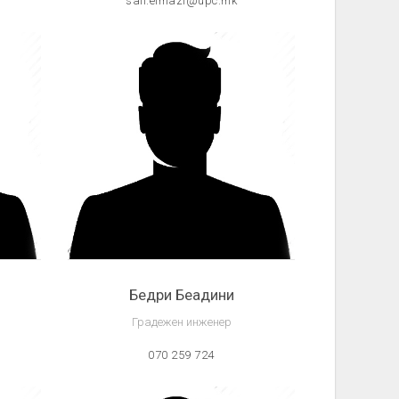
sali.elmazi@upc.mk
Бедри Беадини
Градежен инженер
070 259 724