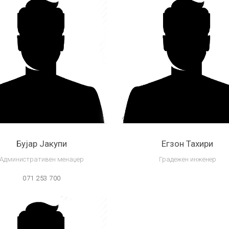
Бујар Јакупи
Егзон Тахири
Административен менаџер
Градежен инженер
071 253 700