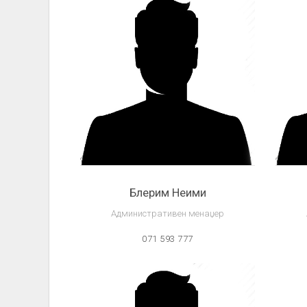
Блерим Неими
Административен менаџер
071 593 777