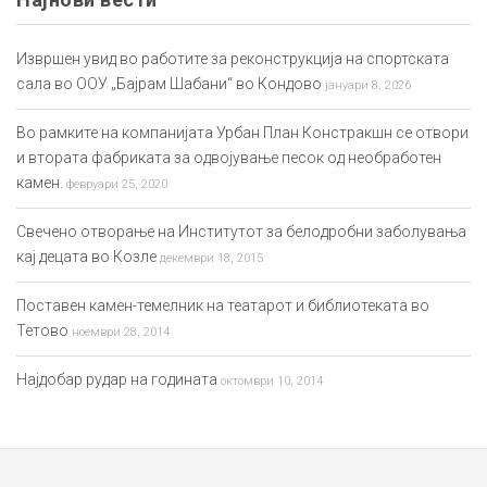
Извршен увид во работите за реконструкција на спортската
сала во ООУ „Бајрам Шабани“ во Кондово
јануари 8, 2026
Во рамките на компанијата Урбан План Констракшн се отвори
и втората фабриката за одвојување песок од необработен
камен.
февруари 25, 2020
Свечено отворање на Институтот за белодробни заболувања
кај децата во Козле
декември 18, 2015
Поставен камен-темелник на театарот и библиотеката во
Тетово
ноември 28, 2014
Најдобар рудар на годината
октомври 10, 2014