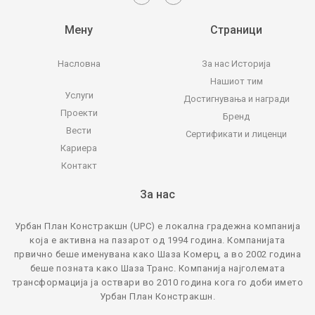
Мену
Страници
Насловна
За нас
Историја
Нашиот тим
Услуги
Достигнувања и награди
Проекти
Бренд
Вести
Сертификати и лиценци
Кариера
Контакт
За нас
Урбан План Констракшн (UPC) е локална градежна компанија
која е активна на пазарот од 1994 година. Компанијата
првично беше именувана како Шаза Комерц, а во 2002 година
беше позната како Шаза Транс. Компанија најголемата
трансформација ја оствари во 2010 година кога го доби името
Урбан План Констракшн.