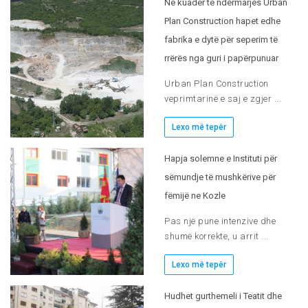
Në kuadër të ndërmarjes Urban
Plan Construction hapet edhe
fabrika e dytë për seperim të
rrërës nga guri i papërpunuar
Urban Plan Construction
veprimtarinë e saj e zgjer ...
Lexo më tepër
Hapja solemne e Instituti për
sëmundje të mushkërive për
fëmijë ne Kozle
Pas një pune intenzive dhe
shumë korrekte, u arrit ...
Lexo më tepër
Hudhet gurthemeli i Teatit dhe