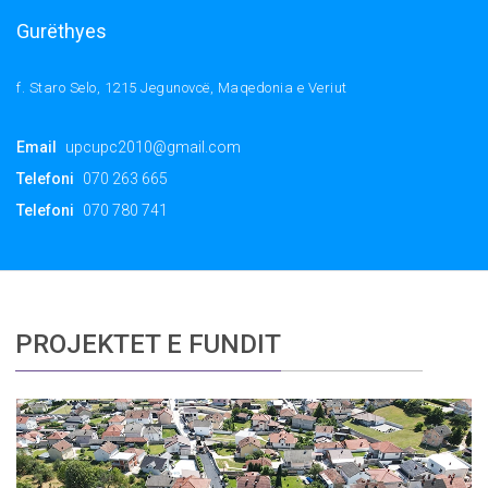
Gurëthyes
f. Staro Selo, 1215 Jegunovcë, Maqedonia e Veriut
Email
upcupc2010@gmail.com
Telefoni
070 263 665
Telefoni
070 780 741
PROJEKTET E FUNDIT