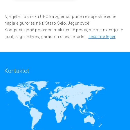
Një tjetër fushë ku UPC ka zgjeruar punën e saj është edhe
hapja e gurores në f. Staro Selo, Jegunovcë
Kompania jonë posedon makineri të posaçme për nxjerrjen e
gurit, si gurëthyes, garanton cilësi të lartë...
Lexo më tepër
Kontaktet