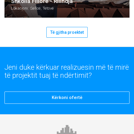
Shkolla Fillore - Rilindja
Lokacioni: Sellcë, Tetovë
Të gjitha proektet
Jeni duke kërkuar realizuesin më të mirë
të projektit tuaj të ndërtimit?
Kërkoni ofertë