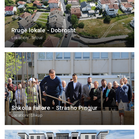
Rrugë lokale - Dobrosht
Lokacioni: Tetovë
Shkolla Fillore - Strasho Pingjur
Locationi: Shkup