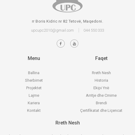
rr Boris Kidric nr 82 Tetovë, Maqedoni.
upcupc2010@gmail.com
044 550 333
Menu
Faqet
Ballina
Rreth Nesh
Sherbimet
Historia
Projektet
Ekipi Ynë
Lajme
Arritje dhe Cmime
Kariera
Brendi
Kontakt
Çertifikatat dhe Liçencat
Rreth Nesh