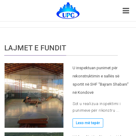
LAJMET E FUNDIT
U inspektuan punimet për
rekonstruktimin e sallës së
sportit në SHF “Bajram Shabani”
në Kondovë
Sot u realizua inspektimi i
punimeve për rikonstru ...
Lexo më tepër