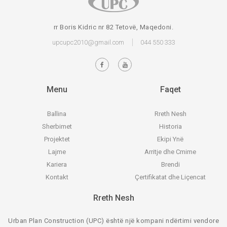
rr Boris Kidric nr 82 Tetovë, Maqedoni.
upcupc2010@gmail.com
044 550 333
Menu
Faqet
Ballina
Rreth Nesh
Sherbimet
Historia
Projektet
Ekipi Ynë
Lajme
Arritje dhe Cmime
Kariera
Brendi
Kontakt
Çertifikatat dhe Liçencat
Rreth Nesh
Urban Plan Construction (UPC) është një kompani ndërtimi vendore