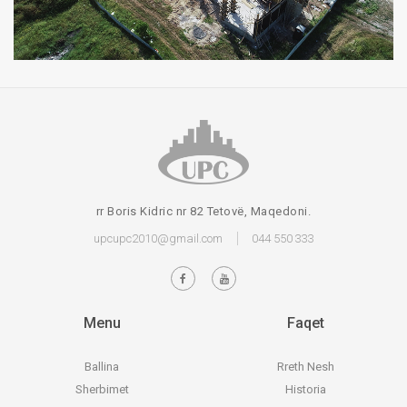
rr Boris Kidric nr 82 Tetovë, Maqedoni.
upcupc2010@gmail.com
044 550 333
Menu
Faqet
Ballina
Rreth Nesh
Sherbimet
Historia