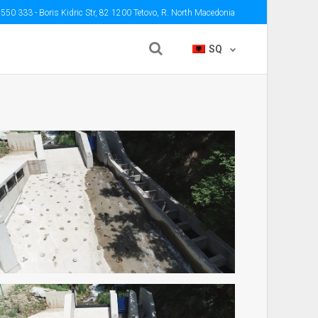
 550 333
- Boris Kidric Str, 82 1200 Tetovo, R. North Macedonia
SQ